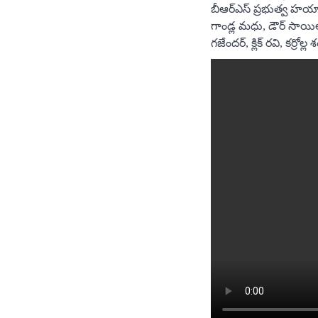
బీఆర్ఎస్ ప్రభుత్వ హయా
గాండ్ల మధు, డౌర్ సాయిలు, వ
గజేందర్, క్లిక్ రవి, కర్రోల