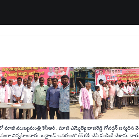
లో మాజీ ముఖ్యమంత్రి కేసీఆర్ , మాజీ ఎమ్మెల్యే బాజిరెడ్డి గోవర్ధన్ జన్మ
నంగా నిర్వహించారు. బస్టాండ్ ఆవరణలో కేక్ కట్ చేసి పంపిణీ చేశారు. వ