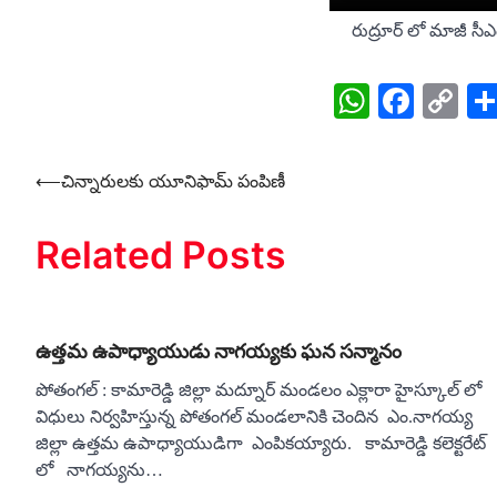
రుద్రూర్ లో మాజీ సీఎం
WhatsA
Face
Co
Li
Post
⟵
చిన్నారులకు యూనిఫామ్‌ పంపిణీ
navigation
Related Posts
ఉత్తమ ఉపాధ్యాయుడు నాగయ్యకు ఘన సన్మానం
పోతంగల్ : కామారెడ్డి జిల్లా మద్నూర్ మండలం ఎక్లారా హైస్కూల్ లో
విధులు నిర్వహిస్తున్న పోతంగల్ మండలానికి చెందిన ఎం.నాగయ్య
జిల్లా ఉత్తమ ఉపాధ్యాయుడిగా ఎంపికయ్యారు. కామారెడ్డి కలెక్టరేట్
లో నాగయ్యను…