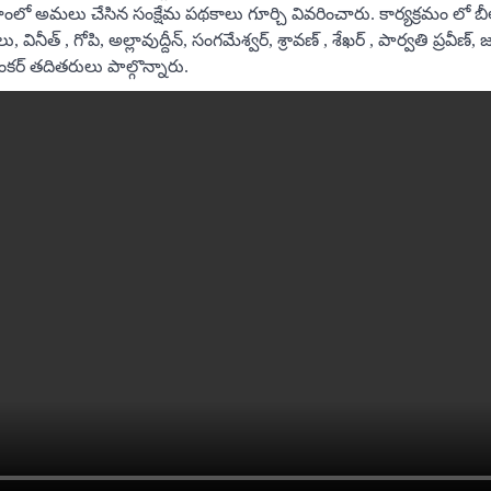
ంలో అమలు చేసిన సంక్షేమ పథకాలు గూర్చి వివరించారు. కార్యక్రమం లో బ
ినీత్ , గోపి, అల్లావుద్దీన్, సంగమేశ్వర్, శ్రావణ్ , శేఖర్ , పార్వతి ప్రవీణ్, జక్
్ల శంకర్ తదితరులు పాల్గొన్నారు.