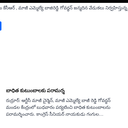
 కేసీఆర్ , మాజీ ఎమ్మెల్యే బాజిరెడ్డి గోవర్ధన్ జన్మదిన వేడుకలు నిర్వహిస్
pp
book
py
Share
nk
బాధిత కుటుంబాలకు పరామర్శ
రుద్రూర్: ఆర్టీసీ మాజీ చైర్మెన్, మాజీ ఎమ్మెల్యే బాజీ రెడ్డి గోవర్ధన్
మండల కేంద్రంలో బుధవారం పర్యటించి బాధిత కుటుంబాలను
పరామర్శించారు. కాంగ్రెస్ సీనియర్ నాయకుడు గంగుల…