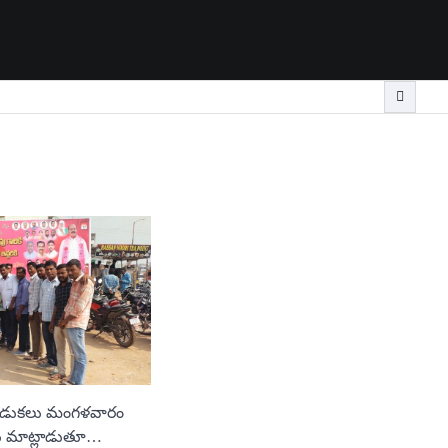
దిన వేడుకలు మంగళవారం
ారు మాట్లాడుతూ…