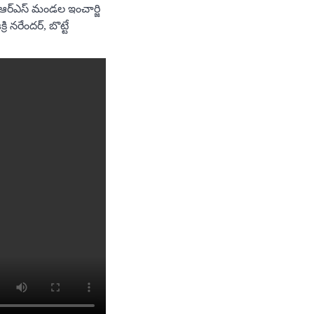
ీఆర్ఎస్ మండల ఇంచార్జి
రి నరేందర్, బొట్టే