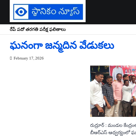
Skip
to
content
రేపే పదో తరగతి పరీక్ష ఫలితాలు
ఘనంగా జన్మదిన వేడుకలు
February 17, 2026
రుద్రూర్ : మండల కేంద్రం
బీఆర్ఎస్ ఆధ్వర్యంలో ఘ