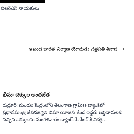
తున్న బీఆర్ఎస్ నాయకులు
అఖండ భారత నిర్మాణ యోధుడు చత్రపతి శివాజీ
⟶
భీమా చెక్కుల అందజేత
రుద్రూర్: మండల కేంద్రంలోని తెలంగాణ గ్రామీణ బ్యాంక్‌లో
ప్రధానమంత్రి జీవనజ్యోతి బీమా యోజన కింద ఇద్దరు లబ్ధిదారులకు
వచ్చిన చెక్కులను మంగళవారం బ్యాంక్ మేనేజర్ శ్రీ విద్య…