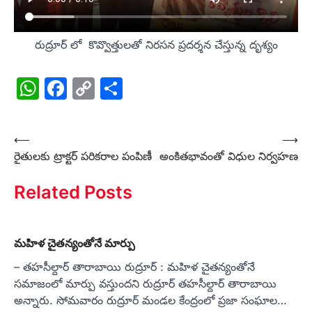
రుద్రూర్ లో కొవ్వొత్తులతో నిరసన ప్రదర్శన చేస్తున్న దృశ్యం
WhatsApp
Facebook
Copy
Share
Link
Post
⟵
⟶
రైతులకు ట్రాక్టర్ పరికరాల పంపిణీ
అంకితభావంతో విధుల నిర్వహణ
navigation
Related Posts
మహిళ చైతన్యంతోనే మార్పు
– తహసీల్దార్ తారాబాయి రుద్రూర్ : మహిళ చైతన్యంతోనే
సమాజంలో మార్పు వస్తుందని రుద్రూర్ తహసీల్దార్ తారాబాయి
అన్నారు. సోమవారం రుద్రూర్ మండల కేంద్రంలో ప్రజా సంఘాల…