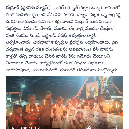
రుద్రూర్
(
స్థానికం న్యూస్
): నాగర్ కర్నూల్ జిల్లా కుమ్మర గ్రామంలో
రజక దంపతులపై దాడి చేసి పసి పాపను పొట్టన పెట్టుకున్న అగ్రవర్ణ
దురహంకారులను కఠినంగా శిక్షించాలని రుద్రూర్ రజక సంఘం
సభ్యులు డిమాండ్ చేశారు. మంళవారం రాత్రి మండల కేంద్రంలో
రజక సంఘం నుండి బస్టాండ్ వరకు కొవ్వత్తుల ర్యాలీ
నిర్వహించారు, చౌరస్తాలో కొవ్వత్తుల ప్రదర్శన నిర్వహించారు. దైవ
దర్శనానికి వెళ్లిన రజక దంపతులను అవమానించి పసి పాపను
కాళ్లతో తన్ని దాడులు చేసిన వారిపై కేసు నమోదు చేయాలని
నినాదాలు చేశారు. కార్యక్రమంలో రజక సంఘం సభ్యులు
నాగభూషణం, సాయికుమార్, గంగాధర్ తదితరులు పాల్గొన్నారు.