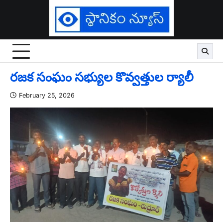
Skip
to
content
రజక సంఘం సభ్యుల కొవ్వత్తుల ర్యాలీ
February 25, 2026