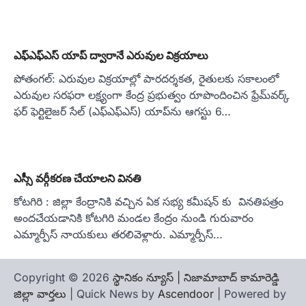
ఎఫ్‌ఎఫ్‌ఎస్‌ యాప్‌ ద్వారానే ఎరువుల విక్రయాలు
పోతంగల్: ఎరువుల విక్రయాల్లో పారదర్శకత, రైతులకు సకాలంలో
ఎరువుల సరఫరా లక్ష్యంగా కేంద్ర ప్రభుత్వం రూపొందించిన ఫ్రేమ్‌వర్క్
ఫర్ ఫెర్టిలైజర్ సేల్ (ఎఫ్‌ఎఫ్‌ఎస్‌) యాప్‌ను ఆగస్టు 6…
ఎస్సీ వర్గీకరణ చేయాలని వినతి
కోటగిరి : జిల్లా కేంద్రానికి వచ్చిన ఏక సభ్య కమీషన్ కు వినతిపత్రం
అందచేయడానికి కోటగిరి మండల కేంద్రం నుండి గురువారం
ఎమ్మార్పీస్ నాయకులు తరలివెళ్లారు. ఎమ్మార్పీస్…
Copyright © 2026
స్థానికం న్యూస్ | నిజామాబాద్ కామారెడ్డి
జిల్లా వార్తలు
| Quick News by
Ascendoor
| Powered by