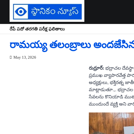
Skip
to
content
రేపే పదో తరగతి పరీక్ష ఫలితాలు
రామయ్య తలంబ్రాలు అందజేసి
May 13, 2026
రుద్రూర్:
భద్రాచల దేవస్థా
ప్రముఖ వ్యాపారవేత్త పా
అధ్యక్షులు, భక్తిరత్న
మాట్లాడుతూ.,. భద్రాచల 
సేవలను కొనియాడి ముత్
ముందుందే వ్యక్తి అని వ