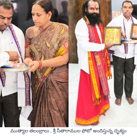
ముత్యాల తలంబ్రాలు , శ్రీ సీతారాముల ఫోటో అందిస్తున్న దృశ్యం