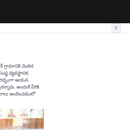
 గ్రామానికి చెందిన
స్థ వ్యవస్థాపక,
 సందర్బంగా ఆయన
న్నారు. అందుకే వీరికి
కారాలు అందించడంలో