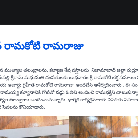
న రామకోటి రామరాజు
న ముత్యాల తలంబ్రాలను, కల్యాణ శేష వస్త్రాలను నిజామాబాద్ జిల్లా రుద్రూర్
రుపల్లి శ్రీరామ్ మధుమతి దంపతులకు బుధవారం శ్రీ రామకోటి భక్త సమాజం సం
 జాతీయ అవార్డు గ్రహీత రామకోటి రామరాజు అందజేసి ఆశీర్వదించారు . ఈ
రామయ్య కళ్యానానికి గోటితో వడ్లు ఓలిచి అందించి రామభక్తిని చాటుకున్నార
యాల తలంబ్రాలు అందించామన్నారు. ధార్మిక కార్యక్రమాలకు సహాయ సహ
ారి సేవలను కొనియాడారు.