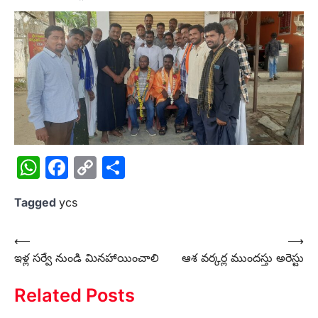
WhatsApp
Facebook
Copy
Share
Link
Tagged
ycs
Post
⟵
⟶
ఇళ్ల సర్వే నుండి మినహాయించాలి
ఆశ వర్కర్ల ముందస్తు అరెస్టు
navigation
Related Posts