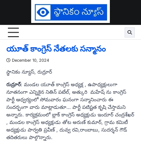
Skip
to
content
యూత్ కాంగ్రెస్ నేతలకు సన్మానం
December 10, 2024
స్థానికం న్యూస్, రుద్రూర్
రుద్రూర్
: మండల యూత్ కాంగ్రెస్ అధ్యక్ష , ఉపాధ్యక్షులుగా
నూతనంగా ఎన్నికైన నితిన్ పటేల్, అత్కురి మహేష్ ను కాంగ్రెస్
పార్టీ ఆధ్వర్యంలో సోమవారం ఘనంగా సన్మానించారు ఈ
సందర్భంగా వారు మాట్లాడుతూ… పార్టీ పటిష్టత కృషి చేస్తామని
అన్నారు. కార్యక్రమంలో బ్లాక్ కాంగ్రెస్ అధ్యక్షుడు ఇందూర్ చంద్రశేఖర్
, మండల కాంగ్రెస్ అధ్యక్షుడు తోట అరుణ్ కుమార్, గ్రామ కమిటీ
అధ్యక్షుడు పార్వతి ప్రవీణ్ , దువ్వ రవి,రాంబాబు, సుదర్శన్ గౌడ్
తదితరులు పాల్గొన్నారు.