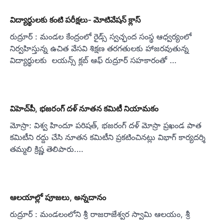
విద్యార్థులకు కంటి పరీక్షలు- మోటివేషన్ క్లాస్
రుద్రూర్ : మండల కేంద్రంలో రైడ్స్ స్వచ్ఛంద సంస్థ ఆధ్వర్యంలో
నిర్వహిస్తున్న ఉచిత వేసవి శిక్షణ తరగతులకు హాజరవుతున్న
విద్యార్థులకు లయన్స్ క్లబ్ ఆఫ్ రుద్రూర్ సహకారంతో …
విహెచ్‌పీ, భజరంగ్ దళ్ నూతన కమిటీ నియామకం
మోస్రా: విశ్వ హిందూ పరిషత్, భజరంగ్ దళ్ మోస్రా ప్రఖండ పాత
కమిటీని రద్దు చేసి నూతన కమిటీని ప్రకటించినట్లు విభాగ్ కార్యదర్శి
తమ్మలి క్రిష్ణ తెలిపారు.…
ఆలయాల్లో పూజలు, అన్నదానం
రుద్రూర్ : మండలంలోని శ్రీ రాజరాజేశ్వర స్వామి ఆలయం, శ్రీ