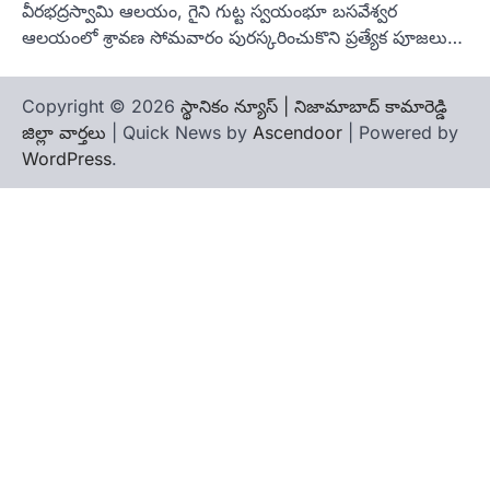
వీరభద్రస్వామి ఆలయం, గైని గుట్ట స్వయంభూ బసవేశ్వర
ఆలయంలో శ్రావణ సోమవారం పురస్కరించుకొని ప్రత్యేక పూజలు…
Copyright © 2026
స్థానికం న్యూస్ | నిజామాబాద్ కామారెడ్డి
జిల్లా వార్తలు
| Quick News by
Ascendoor
| Powered by
WordPress
.