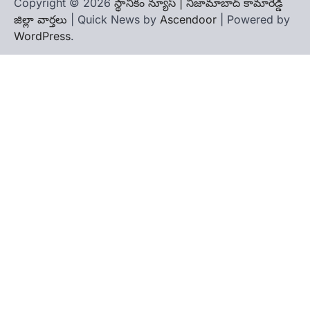
Copyright © 2026
స్థానికం న్యూస్ | నిజామాబాద్ కామారెడ్డి
జిల్లా వార్తలు
| Quick News by
Ascendoor
| Powered by
WordPress
.