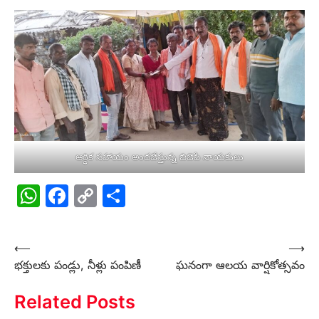
ఆర్థిక సహాయం అందజేస్తున్న బిజెపి నాయకులు
WhatsApp
Facebook
Copy
Share
Link
Post
⟵
⟶
భక్తులకు పండ్లు, నీళ్లు పంపిణీ
ఘనంగా ఆలయ వార్షికోత్సవం
navigation
Related Posts