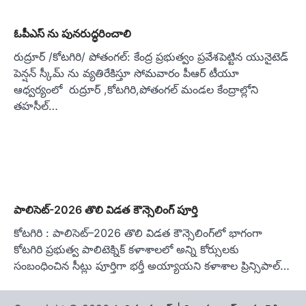
ఓపీఎస్ ను పునరుద్ధరించాలి
రుద్రూర్ /కోటగిరి/ పోతంగల్: కేంద్ర ప్రభుత్వం ప్రవేశపెట్టిన యునైటెడ్
పెన్షన్ స్కీమ్ ను వ్యతిరేకిస్తూ సోమవారం పీఆర్ టీయూ
ఆధ్వర్యంలో రుద్రూర్ ,కోటగిరి,పోతంగల్ మండల కేంద్రాల్లోని
తహసీల్…
పాలిసెట్-2026 తొలి విడత కౌన్సెలింగ్ పూర్తి
కోటగిరి : పాలిసెట్–2026 తొలి విడత కౌన్సెలింగ్‌లో భాగంగా
కోటగిరి ప్రభుత్వ పాలిటెక్నిక్ కళాశాలలో అన్ని కోర్సులకు
సంబంధించిన సీట్లు పూర్తిగా భర్తీ అయ్యాయని కళాశాల ప్రిన్సిపాల్…