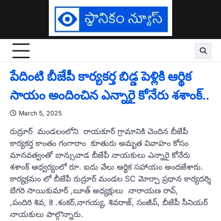
Skip
to
content
పేదింటి బీజేపీ కార్యకర్త బిడ్డ పెళ్లికి ఆర్థిక
సాయం అందించిన ఎన్నారై కోనేరు శశాంక్..
March 5, 2025
రుద్రూర్ మండలంలోని రాయకూర్ గ్రామానికి చెందిన బీజేపీ
కార్యకర్త కాంతం గంగారాం కూతురు అమృత వివాహం కోసం
మానవత్వంతో బాన్సువాడ బీజేపీ నాయకులు ఎన్నారై కోనేరు
శశాంక్ ఆధ్వర్యంలో రూ. ఐదు వేలు ఆర్థిక సహాయం అందజేశారు.
కార్యక్రమం లో బీజేపీ రుద్రూర్ మండల SC మోర్చా ప్రధాన కార్యదర్శి
బేగరి సాయికుమార్ ,బూత్ అధ్యక్షులు నారాయణ రావ్,
,పందిరి శివ, కె .శంకర్,నాగయ్య, శివరాజ్, సంజీవ్, బీజేపీ సీనియర్
నాయకులు పాల్గొన్నారు.