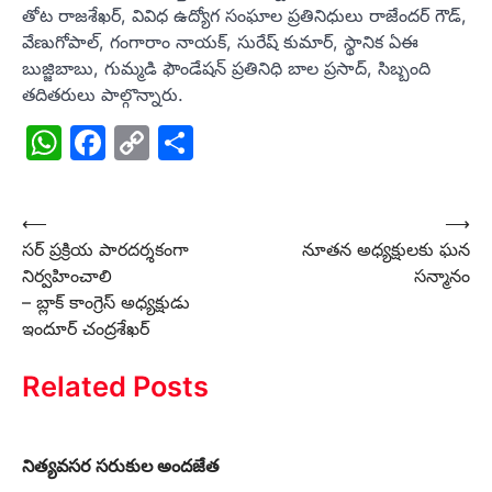
తోట రాజశేఖర్, వివిధ ఉద్యోగ సంఘాల ప్రతినిధులు రాజేందర్ గౌడ్,
వేణుగోపాల్, గంగారాం నాయక్, సురేష్ కుమార్, స్థానిక ఏఈ
బుజ్జిబాబు, గుమ్మడి ఫౌండేషన్ ప్రతినిధి బాల ప్రసాద్, సిబ్బంది
తదితరులు పాల్గొన్నారు.
WhatsApp
Facebook
Copy
Share
Link
Post
⟵
⟶
సర్ ప్రక్రియ పారదర్శకంగా
నూతన అధ్యక్షులకు ఘన
navigation
నిర్వహించాలి
సన్మానం
– బ్లాక్ కాంగ్రెస్ అధ్యక్షుడు
ఇందూర్ చంద్రశేఖర్
Related Posts
నిత్యవసర సరుకుల అందజేత