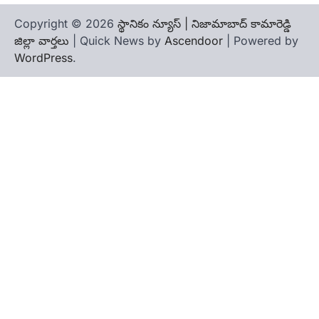
Copyright © 2026
స్థానికం న్యూస్ | నిజామాబాద్ కామారెడ్డి
జిల్లా వార్తలు
| Quick News by
Ascendoor
| Powered by
WordPress
.