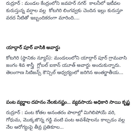
రుద్రూర్ : మండల కేంద్రంలోని జవహర్ నగర్ కాలనీలో ఇటీవల
కురుస్తున్న వర్షాల వల్ల కోటగిరి లింగవ్వకు చెందిన ఇల్లు కురుస్తూ
వరద నీటితో ఇబ్బందికరంగా మారింది.…
యాద్గార్ పూర్ వాసికి అవార్డు
కోటగిరి (స్థానికం న్యూస్): మండలంలోని యాద్గార్ పూర్ గ్రామవాసి
జంగం శివ శాస్త్రీ గ్లోబల్ ఐకాన్ యూత్ అవార్డు అందుకున్నారు.
తెలంగాణ సిటిజన్స్ కౌన్సిల్ ఆధ్వర్యంలో జరిగిన అంతర్జాతీయ…
పంట వ్యర్థాల దహనం నేలకునష్టం… వ్యవసాయ అధికారి సాయి కృష్ణ
రుద్రూర్ : పంట కోతల అనంతరం పొలాల్లో మిగిలిపోయే వరి,
గోధుమ, మొక్కజొన్న గడ్డి వంటి పంట అవశేషాలను కాల్చడం వల్ల
నేల ఆరోగ్యంపై తీవ్ర ప్రతికూల…