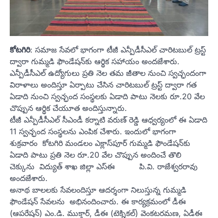
కోటగిరి
: సమాజ సేవలో భాగంగా టీజీ ఎన్పీడీసీఎల్ చారిటబుల్ ట్రస్ట్
ద్వారా గుమ్మడి ఫౌండేషన్‌కు ఆర్థిక సహాయం అందజేశారు.
ఎన్పీడీసీఎల్ ఉద్యోగులు ప్రతి నెల తమ జీతాల నుంచి స్వచ్ఛందంగా
విరాళాలు అందిస్తూ ఏర్పాటు చేసిన చారిటబుల్ ట్రస్ట్ ద్వారా గత
ఏడాది నుంచి స్వచ్ఛంద సంస్థలకు ఏడాది పాటు నెలకు రూ.20 వేల
చొప్పున ఆర్థిక చేయూత అందిస్తున్నారు.
టీజీ ఎన్పీడీసీఎల్ సీఎండీ కర్నాటి వరుణ్ రెడ్డి ఆధ్వర్యంలో ఈ ఏడాది
11 స్వచ్ఛంద సంస్థలను ఎంపిక చేశారు. ఇందులో భాగంగా
శుక్రవారం కోటగిరి మండలం ఎక్లాస్‌పూర్‌ గుమ్మడి ఫౌండేషన్‌కు
ఏడాది పాటు ప్రతి నెల రూ.20 వేల చొప్పున అందించే తొలి
చెక్కును విద్యుత్ శాఖ జిల్లా ఎస్ఈ పి.వి. రాజేశ్వరరావు
అందజేశారు.
అనాథ బాలలకు సేవలందిస్తూ ఆదర్శంగా నిలుస్తున్న గుమ్మడి
ఫౌండేషన్ సేవలను అభినందించారు. ఈ కార్యక్రమంలో డీఈ
(ఆపరేషన్) ఎం.డి. ముక్తార్, డీఈ (టెక్నికల్) వెంకటరమణ, ఏడీఈ