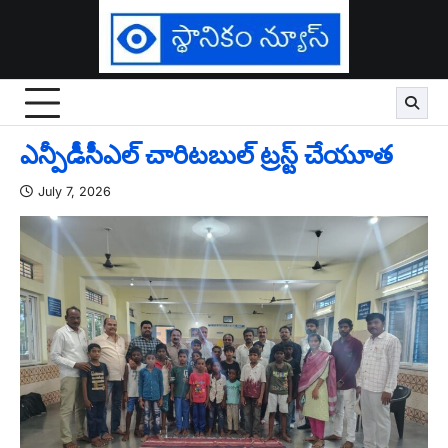
Skip
to
content
ఎన్పీడీసీఎల్ చారిటబుల్ ట్రస్ట్ చేయూత
July 7, 2026