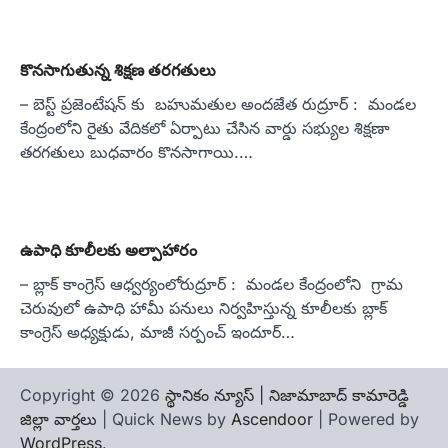
కొనసాగుతున్న శిక్షణ తరగతులు
– బెస్ట్ ప్రజెంటేషన్ కు బహుమతుల అందజేత రుద్రూర్ : మండల
కేంద్రంలోని రైతు వేదికలో ఏర్పాటు చేసిన వార్డు సభ్యుల శిక్షణా
తరగతులు బుధవారం కొనసాగాయి.…
ఉపాధి కూలీలకు అల్పాహారం
– బ్లాక్ కాంగ్రెస్ ఆధ్వర్యంలోరుద్రూర్ : మండల కేంద్రంలోని గ్రామ
చెరువులో ఉపాధి హామీ పనులు నిర్వహిస్తున్న కూలీలకు బ్లాక్
కాంగ్రెస్ అధ్యక్షుడు, మాజీ సర్పంచ్ ఇందూర్…
Copyright © 2026
స్థానికం న్యూస్ | నిజామాబాద్ కామారెడ్డి
జిల్లా వార్తలు
| Quick News by
Ascendoor
| Powered by
WordPress
.