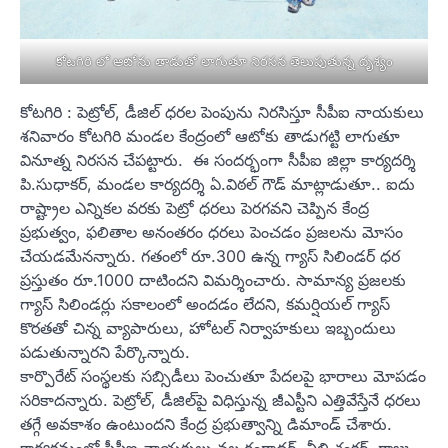
కోటగిరి లో ఆటోను తాడుతో లాగుతూ నిరసన తెలుపుతున్న దృశ్యం
కోటగిరి : పెట్రోల్, డీజిల్ ధరల పెంపును నిరసిస్తూ సీపీఐ నాయకులు
శనివారం కోటగిరి మండల కేంద్రంలో ఆటోకు తాడుగట్టి లాగుతూ
వినూత్న నిరసన చేపట్టారు. ఈ సందర్భంగా సీపీఐ జిల్లా కార్యదర్శి
పి.సుధాకర్, మండల కార్యదర్శి ఏ.విఠల్ గౌడ్ మాట్లాడుతూ.. ఐదు
రాష్ట్రాల ఎన్నికల వరకు పెట్రో ధరలు పెరగవని చెప్పిన కేంద్ర
ప్రభుత్వం, ఫలితాల అనంతరం ధరలు పెంచడం ప్రజలను మోసం
చేయడమేనన్నారు. గతంలో రూ.300 ఉన్న గ్యాస్ సిలిండర్ ధర
ప్రస్తుతం రూ.1000 దాటిందని విమర్శించారు. సామాన్య ప్రజలకు
గ్యాస్ సిలిండర్లు సకాలంలో అందడం లేదని, కమర్షియల్ గ్యాస్
కొరతతో చిన్న వ్యాపారులు, హోటల్ నిర్వాహకులు ఇబ్బందులు
పడుతున్నారని పేర్కొన్నారు.
కార్పొరేట్ సంస్థలకు సబ్సిడీలు పెంచుతూ పేదలపై భారాలు మోపడం
సరికాదన్నారు. పెట్రోల్, డీజిల్‌పై విధిస్తున్న జీఎస్టీని ఎత్తివేస్తేనే ధరలు
తగ్గే అవకాశం ఉంటుందని కేంద్ర ప్రభుత్వాన్ని డిమాండ్ చేశారు.