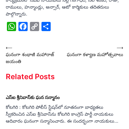
కార్యక్రమంలో సీపీఐ నాయకులు నల్ల గంగాధర్, నీలి శంకర్, రాజు,
రాములు, హన్మాండ్లు, అన్సార్, ఆటో కార్మికులు తదితరులు
పాల్గొన్నారు.
WhatsApp
Facebook
Copy
Share
Link
Post
⟵
⟶
ఘనంగా శంభాజీ మహారాజ్
ఘనంగా కళ్యాణ మహోత్సవాలు
navigation
జయంతి
Related Posts
ఎస్‌ఐ శ్రీనివాస్‌కు ఘన సన్మానం
కోటగిరి : కోటగిరి పోలీస్‌ స్టేషన్‌లో నూతనంగా బాధ్యతలు
స్వీకరించిన ఎస్‌ఐ శ్రీనివాస్‌ను కోటగిరి కాంగ్రెస్‌ పార్టీ నాయకులు
ఆదివారం ఘనంగా సన్మానించారు. ఈ సందర్భంగా నాయకులు…