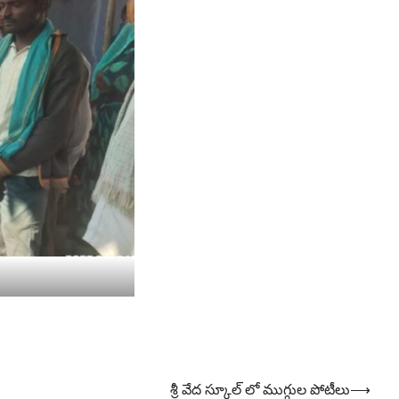
శ్రీ వేద స్కూల్ లో ముగ్గుల పోటీలు
⟶