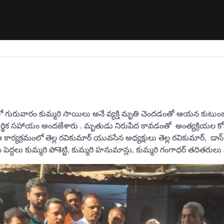
ో గురువారం కుమ్మరి సాయిలు అనే వ్యక్తి మృతి చెందడంతో ఆయన కుటుంబాన
్థిక సహాయం అందజేశారు . మృతుడు నిరుపేద కావడంతో అంత్యక్రియల కోస
్యక్రమంలో తెల్ల రవికుమార్ యువసేన అధ్యక్షులు తెల్ల రవికుమార్, డాన్ రాజ
ెద్దలు కుమ్మరి పోశెట్టి, కుమ్మరి హనుమాన్లు, కుమ్మరి గంగాధర్ తదితరులు ప