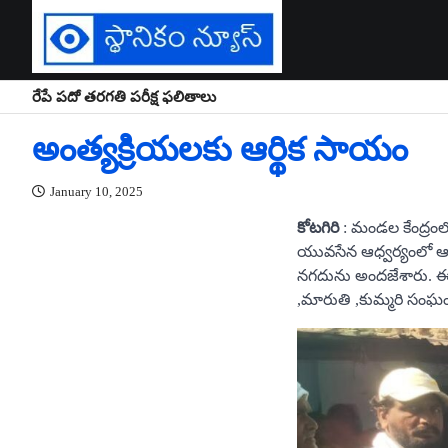
Skip
to
content
రేపే పదో తరగతి పరీక్ష ఫలితాలు
అంత్యక్రియలకు ఆర్థిక సాయం
January 10, 2025
కోటగిరి
: మండల కేంద్రంల
యువసేన ఆధ్వర్యంలో ఆర
నగదును అందజేశారు. ఈ కార
,మారుతి ,కుమ్మరి సంఘం ప