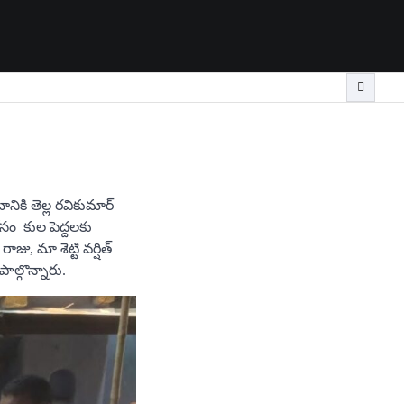
ికి తెల్ల రవికుమార్
ం కుల పెద్దలకు
ు, మా శెట్టి వర్షిత్
ాల్గొన్నారు.