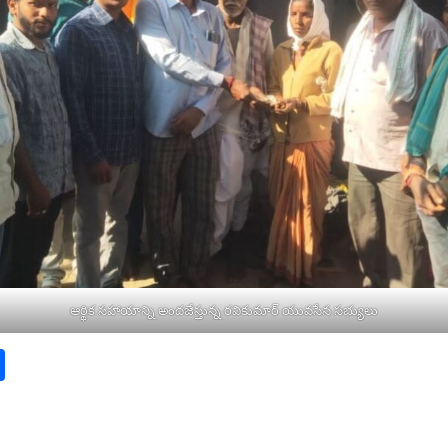
ఆర్థిక సహాయాన్ని అందజేస్తున్న రవికుమార్ యువసేన సభ్యులు
pp
book
py
Share
nk