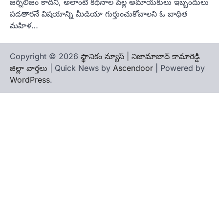
జర్నలిజం కాదని, అలాంటి కథనాల వల్ల అమాయకులు ఇబ్బందులు
పడతారనే విషయాన్ని మీడియా గుర్తుంచుకోవాలని ఓ బాధిత
మహిళ…
Copyright © 2026
స్థానికం న్యూస్ | నిజామాబాద్ కామారెడ్డి
జిల్లా వార్తలు
| Quick News by
Ascendoor
| Powered by
WordPress
.