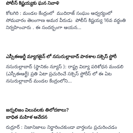
పోలీస్ కిష్టయ్యకు ఘన నివాళి
కోటగిరి : మండల కేంద్రంలో ముదిరాజ్ సంఘం ఆధ్వర్యంలో
సోమవారం తెలంగాణ అమర వీరుడు పోలీస్ కిష్టయ్య 16వ వర్ధంతి
నిర్వహించారు . ఈ సందర్బంగా ఆయన…
ఎస్సీఈఆర్టీ మ్యాగజైన్ లో నసురుల్లాబాద్ పాఠశాల సక్సెస్ స్టోరీ
నసురుల్లాబాద్ (స్థానికం న్యూస్ ): రాష్ట్ర విద్యా పరిశోధన మండలి
(ఎస్సీఈఆర్టీ) ప్రతి ఏటా ప్రచురించే సక్సెస్ స్టోరీస్ లో ఈ ఏట
నసురుల్లాబాద్ మండల కేంద్రంలోని…
జర్నలిజం విలువలకు తిలోదకాలు?
బాధిత మహిళ ఆవేదన
రుద్రూర్ : నిజానిజాలు నిర్ధారించకుండా వార్తలను ప్రచురించడం