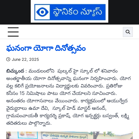
Skip
to
content
ఘనంగా యోగా దినోత్సవం
June 22, 2025
బిచ్కుంద
: మండలంలోని పుల్కల్ హై స్కూల్ లో శనివారం
అంతర్జాతీయ యోగా దినోత్సవాన్ని ఘనంగా నిర్వహించారు. యోగ
వల్ల కలిగే ప్రయోజనాలను విద్యార్థులకు వివరించారు. ప్రతిరోజు
కనీసం 15 నిమిషాలు పాటు యోగ చేయాలని సూచించారు.
అనంతరం యోగాసనాలు వేయించారు. కార్యక్రమంలో ఆయుర్వేద
వైద్యురాలు ఉమా దేవి, స్కూల్ హెడ్ మాస్టర్ ఆనంద్,
గ్రామపంచాయతీ కార్యదర్శి ప్రకాష్, యోగ ఇన్సక్టర్లు బస్వంత్, లక్ష్మి
తదితరులు పాల్గొన్నారు.