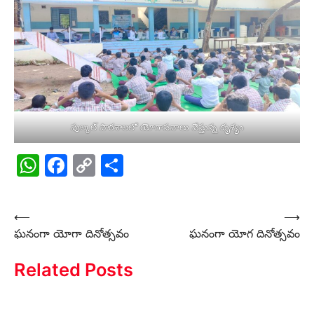
పుల్కల్ పాఠశాలలో యోగాసనాలు వేస్తున్న దృశ్యం
WhatsApp
Facebook
Copy
Share
Link
Post
⟵
⟶
ఘనంగా యోగా దినోత్సవం
ఘనంగా యోగ దినోత్సవం
navigation
Related Posts