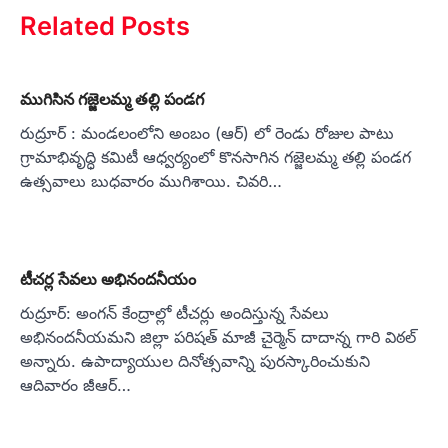
Related Posts
ముగిసిన గజ్జెలమ్మ తల్లి పండగ
రుద్రూర్ : మండలంలోని అంబం (ఆర్) లో రెండు రోజుల పాటు
గ్రామాభివృద్ధి కమిటీ ఆధ్వర్యంలో కొనసాగిన గజ్జెలమ్మ తల్లి పండగ
ఉత్సవాలు బుధవారం ముగిశాయి. చివరి…
టీచర్ల సేవలు అభినందనీయం
రుద్రూర్: అంగన్ కేంద్రాల్లో టీచర్లు అందిస్తున్న సేవలు
అభినందనీయమని జిల్లా పరిషత్ మాజీ చైర్మెన్ దాదాన్న గారి విఠల్
అన్నారు. ఉపాద్యాయుల దినోత్సవాన్ని పురస్కారించుకుని
ఆదివారం జీఆర్…