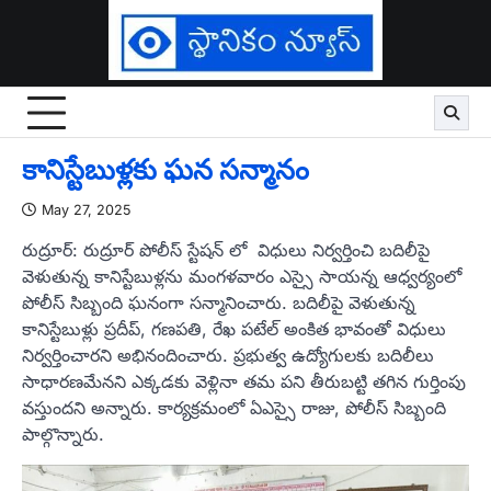
Skip
to
content
కానిస్టేబుళ్లకు ఘన సన్మానం
May 27, 2025
రుద్రూర్: రుద్రూర్ పోలీస్ స్టేషన్ లో విధులు నిర్వర్తించి బదిలీపై
వెళుతున్న కానిస్టేబుళ్లను మంగళవారం ఎస్సై సాయన్న ఆధ్వర్యంలో
పోలీస్ సిబ్బంది ఘనంగా సన్మానించారు. బదిలీపై వెళుతున్న
కానిస్టేబుళ్లు ప్రదీప్, గణపతి, రేఖ పటేల్ అంకిత భావంతో విధులు
నిర్వర్తించారని అభినందించారు. ప్రభుత్వ ఉద్యోగులకు బదిలీలు
సాధారణమేనని ఎక్కడకు వెళ్లినా తమ పని తీరుబట్టి తగిన గుర్తింపు
వస్తుందని అన్నారు. కార్యక్రమంలో ఏఎస్సై రాజు, పోలీస్ సిబ్బంది
పాల్గొన్నారు.