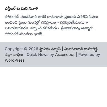
ఎన్టీఆర్ కు ఘన నివాళి
పోతంగల్: నందమూరి తారక రామారావు ప్రజలకు ఎనలేని సేవలు
అందించి ప్రజల గుండెల్లో చిరస్థాయిగా చిరస్మరణీయుడుగా
నిలిచిపోయారని సర్పంచ్ కనకమేడల శ్రీనివాసరావు అన్నారు.
పోతంగల్ మండలం భాకర్…
Copyright © 2026
స్థానికం న్యూస్ | నిజామాబాద్ కామారెడ్డి
జిల్లా వార్తలు
| Quick News by
Ascendoor
| Powered by
WordPress
.